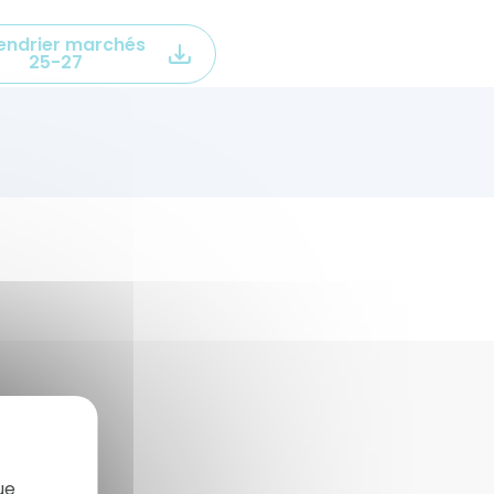
endrier marchés
25-27
X
Masquer le bandeau des co
ue