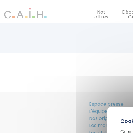
Panneau de gestion des cookies
Nos
Déco
offres
C
Espace presse
L'équipe CAIH
Nos origines / Notr
Les membres fond
Ce si
Les chiffres