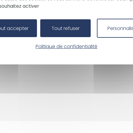
souhaitez activer
out accepter
Tout refuser
Personnali
rius Vivier Merle
e étage
Politique de confidentialité