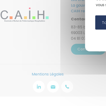
vous 
La gouvernance
CAIH recrute
Contact
T
83-85 boulevard Ma
69003 LYON - 5èm
04 81 07 01 55
Contact
Mentions Légales
Image
Image
Image