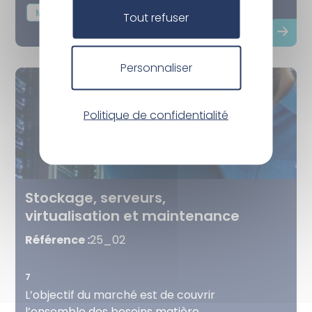
L’ensemble...
Matériels
Informatique et bureautique
Tout refuser
Personnaliser
Politique de confidentialité
Stockage, serveurs,
virtualisation et maintenance
Référence :
25_02
7
L’objectif du marché est de couvrir
l’ensemble des besoins matière