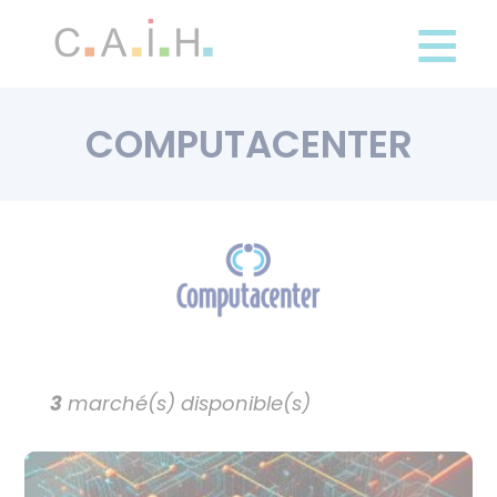
Panneau de gestion des cookies
Aller
au
contenu
principal
COMPUTACENTER
3
marché(s) disponible(s)