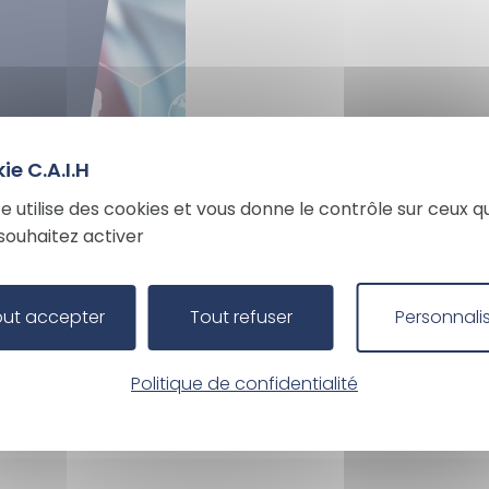
te utilise des cookies et vous donne le contrôle sur ceux q
me
souhaitez activer
pes
out accepter
Tout refuser
Personnali
Politique de confidentialité