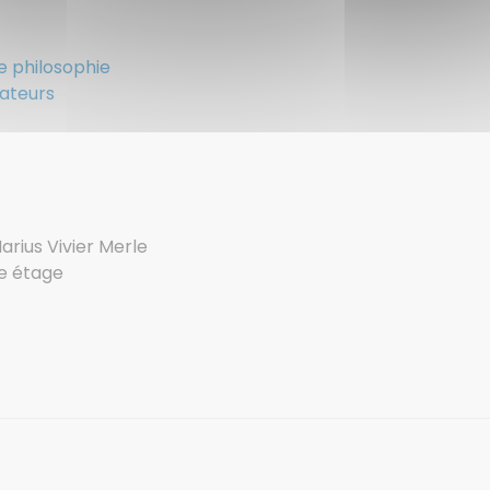
e philosophie
ateurs
rius Vivier Merle
e étage