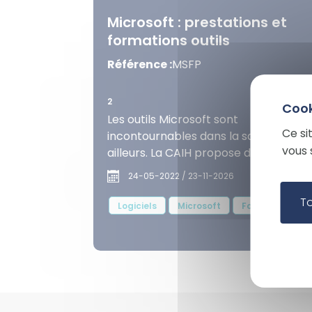
Microsoft : prestations et
formations outils
Référence :
MSFP
2
Les outils Microsoft sont
Ce si
incontournables dans la santé, com
vous 
ailleurs. La CAIH propose des
formations certifiantes pour les équi
24-05-2022 / 23-11-2026
techniques et des formations
T
permettant l’adoption des outils...
Logiciels
Microsoft
Formation