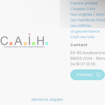
Espace presse
L'équipe CAIH
Nos origines / Notr
Les membres fond
Les chiffres
La gouvernance
CAIH recrute
Contact
83-85 boulevard Ma
69003 LYON - 5èm
04 81 07 01 55
Contact
Mentions Légales