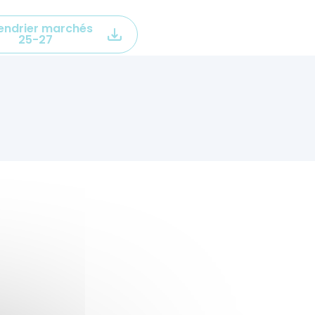
endrier marchés
25-27