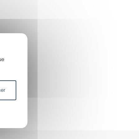
X
Masquer le bandeau des co
ue
ser