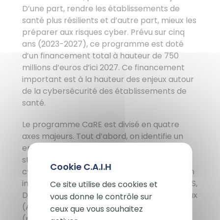
D’une part, rendre les établissements de
santé plus résilients et d’autre part, mieux les
préparer aux risques cyber. Prévu sur cinq
ans (2023-2027), ce programme est doté
d’un financement total à hauteur de 750
millions d’euros d’ici 2027. Ce financement
important est à la hauteur des enjeux autour
de la cybersécurité des établissements de
santé.
Le programme CaRE est divisé en quatre
axes majeurs. Tout d’abord, on identifie un
enjeu de gouvernance avec la volonté de
X
structurer la gouvernance de la
cybersécurité dans le secteur de la santé en
Masqu
impliquant des acteurs nationaux (ANSSI, ANS,
Ce site utilise des cookies et
Direction générale de l’offre soins), régionaux
vous donne le contrôle sur
(Agences régionales de santé) et locaux
ceux que vous souhaitez
(professionnels, établissements et