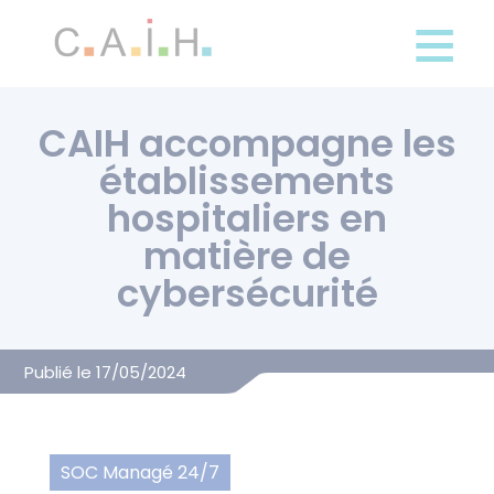
Panneau de gestion des cookies
Aller
au
contenu
principal
CAIH accompagne les
établissements
hospitaliers en
matière de
cybersécurité
Publié le 17/05/2024
SOC Managé 24/7