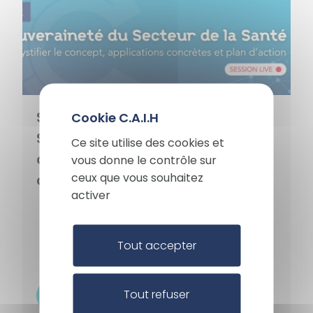
X
Souveraineté du Secteur de la
Masqu
Santé : démystifier le concept,
Ce site utilise des cookies et
applications concrètes et plan
vous donne le contrôle sur
ceux que vous souhaitez
d’action
activer
La souveraineté au-delà
des buzzwords !
Tout accepter
Tout refuser
En savoir +