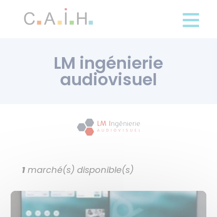
Panneau de gestion des cookies
Aller
au
contenu
principal
LM ingénierie
audiovisuel
1
marché(s) disponible(s)