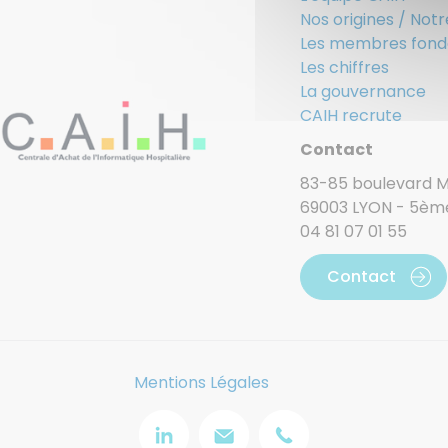
Nos origines / Notr
Les membres fond
Les chiffres
La gouvernance
CAIH recrute
Contact
83-85 boulevard Ma
69003 LYON - 5èm
04 81 07 01 55
Contact
Mentions Légales
Image
Image
Image