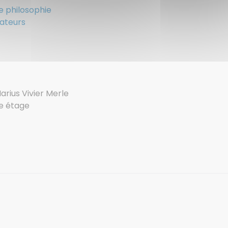
e philosophie
ateurs
rius Vivier Merle
e étage