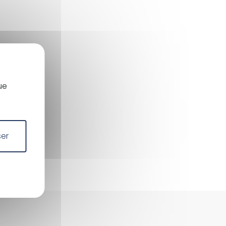
X
Masquer le bandeau des co
ue
ser