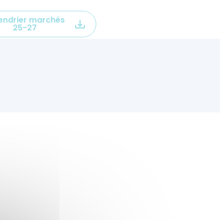
endrier marchés
25-27