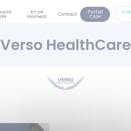
Aller
au
uvrir
En ce
Portail
Cal
Contact
AIH
moment
CAIH
contenu
principal
Verso HealthCare